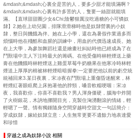
&mdash;&mdash;心裏全是苦的人，要多少甜才能填滿啊？
&mdash;&mdash;心裏有許多苦的人，隻要一絲甜就能填
滿。【直球甜甜圈少女&Chi;陰鬱狠厲沒吃過糖的小可憐奴
隸】2.她在上幼兒園，排隊滑滑梯時他是奴隸營裏的小奴
隸，整日與饑餓為伴。她在上小學，還在為暑假作業過多而
煩惱時他在殘酷和血腥的訓練中，用血的代價迅速成長。她
在上大學，為參加舞蹈社還是繪畫社糾結時他已經成為了在
鬥獸場中主人下注時最大的籌碼。在他受傷時林輕煙送上藥
膏在他饑餓時林輕煙送上雞蛋草莓牛奶糖果在他寒冷時林輕
煙送上厚厚的棉被林輕煙暗暗握拳:一定要把他以前的虧空統
統補回來3.某日夜裏，宋凉夜在鬥獸場上重傷昏迷醒來，林
輕煙紅著眼眶爬上床抱著他的脖頸，嗓音軟糯哽咽：宋凉
夜，我喜歡你，你喜不喜歡我？男人渾身僵硬，腦海中炸開
了火樹銀花，木訥地挪開目光，克製住洶湧翻滾的情緒，輕
輕嗯了一聲。情有獨鍾隨身空間穿越時空甜文一句話簡介：
穿成奴隸，嫁給奴隸立意：人生無常更要不遺餘力地表達愛
和珍惜
穿越之成為奴隸小說 相關