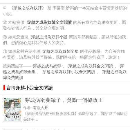
①
《穿越之成為奴隸》
是 宋曼南 所寫的一本完結全本言情穿越類的
小說。
② 本站提供
穿越之成為奴隸全文閱讀
的所有章節均為網友更新，屬
發布者個人行為，與全站立場無關。
③ 如果您發現
穿越之成為奴隸小說
閱讀章節有錯誤，請及時通知我
們。您的熱心是對我們最大的支持。
④ 如果您對完結小說
穿越之成為奴隸全集
的作品版權、內容等方麵
有質疑，請及時與我們聯係，我們將在第一時間進行處理，謝謝！
搜索關鍵字——
穿越之成為奴隸
、
穿越之成為奴隸全文閱讀
、
穿
越之成為奴隸全集
、
穿越之成為奴隸小說全文閱讀
、
穿越之成為奴
隸免費閱讀
言情穿越小說全文閱讀
穿成病弱藥罐子，獎勵一個攝政王
作者:
有魚入舟
【病弱慢熱話癆+瘋批腹黑孤僻】蘇離穿越了，卻穿成了個病弱
藥罐子...