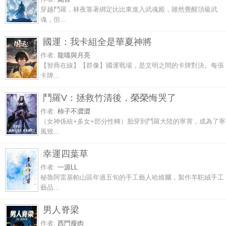
穿越鬥羅，林夜靠著綁定比比東進入武魂殿，雖然覺醒頂級武
魂，但...
國運：我卡組全是華夏神將
作者:
龍喵與月亮
【智商在線】【群像】國運戰場，是文明之間的卡牌對決。每張
卡牌...
鬥羅V：拯救竹清後，榮榮悔哭了
作者:
柿子不澀澀
（女神係統+多女+部分性轉）胎穿到鬥羅大陸的寧霄，成為了寧
風致...
幸運四葉草
作者:
一源LL
秘魯阿雷基帕山區年過五旬的手工藝人哈維爾，製作羊駝絨手工
藝品...
男人脊梁
作者:
西門瘦肉