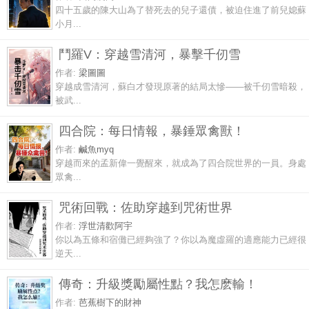
四十五歲的陳大山為了替死去的兒子還債，被迫住進了前兒媳蘇
小月...
鬥羅V：穿越雪清河，暴擊千仞雪
作者:
梁圖圖
穿越成雪清河，蘇白才發現原著的結局太慘——被千仞雪暗殺，
被武...
四合院：每日情報，暴錘眾禽獸！
作者:
鹹魚myq
穿越而來的孟新偉一覺醒來，就成為了四合院世界的一員。身處
眾禽...
咒術回戰：佐助穿越到咒術世界
作者:
浮世清歡阿宇
你以為五條和宿儺已經夠強了？你以為魔虛羅的適應能力已經很
逆天...
傳奇：升級獎勵屬性點？我怎麽輸！
作者:
芭蕉樹下的財神