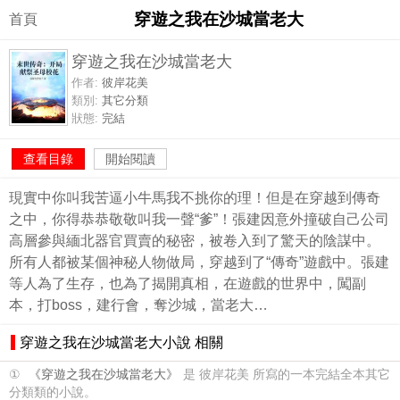
穿遊之我在沙城當老大
首頁
穿遊之我在沙城當老大
作者:
彼岸花美
類別:
其它分類
狀態:
完結
查看目錄
開始閱讀
現實中你叫我苦逼小牛馬我不挑你的理！但是在穿越到傳奇
之中，你得恭恭敬敬叫我一聲“爹”！張建因意外撞破自己公司
高層參與緬北器官買賣的秘密，被卷入到了驚天的陰謀中。
所有人都被某個神秘人物做局，穿越到了“傳奇”遊戲中。張建
等人為了生存，也為了揭開真相，在遊戲的世界中，闖副
本，打boss，建行會，奪沙城，當老大…
穿遊之我在沙城當老大小說 相關
①
《穿遊之我在沙城當老大》
是 彼岸花美 所寫的一本完結全本其它
分類類的小說。