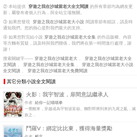
② 本站提供
穿遊之我在沙城當老大全文閱讀
的所有章節均為網友更
新，屬發布者個人行為，與全站立場無關。
③ 如果您發現
穿遊之我在沙城當老大小說
閱讀章節有錯誤，請及時
通知我們。您的熱心是對我們最大的支持。
④ 如果您對完結小說
穿遊之我在沙城當老大全集
的作品版權、內容
等方麵有質疑，請及時與我們聯係，我們將在第一時間進行處理，謝
謝！
搜索關鍵字——
穿遊之我在沙城當老大
、
穿遊之我在沙城當老大全
文閱讀
、
穿遊之我在沙城當老大全集
、
穿遊之我在沙城當老大小說
全文閱讀
、
穿遊之我在沙城當老大免費閱讀
其它分類小說全文閱讀
火影：我宇智波，扉間意誌繼承人
作者:
給你一記喵喵拳
一覺醒來，穿越成為宇智波富嶽。麵對即將到來的九尾之亂，滅
族之...
鬥羅V：綁定比比東，獲得海量獎勵
作者:
颳言