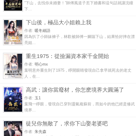
“下山，去找你未婚妻！”師傅風道子丟下婚書和這句話就讓沈瞳
下...
下山後，極品大小姐賴上我
作者:
暖冬細語
因為扒了小師妹褲子，林歡被師傅一腳踹下山，結果恰好摔在漂
亮姐...
重生1975：從撿漏資本家千金開始
作者:
明心mx
葉明意外重生到了1975，睜開眼睛發現自己拿早就死去的老丈
人，在...
高武：讓你當廢材，你怎麽境界大圓滿了
作者:
玉1
葉飛一睜眼，發現自己穿到靈氣複蘇前，而如今的他已經是修武
境界...
徒兒你無敵了，求你下山娶老婆吧
作者:
朱先森