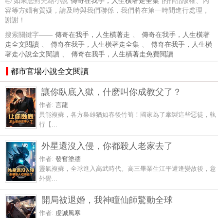
④ 如果您對完結小說
傳奇在我手，人生橫著走全集
的作品版權、內
容等方麵有質疑，請及時與我們聯係，我們將在第一時間進行處理，
謝謝！
搜索關鍵字——
傳奇在我手，人生橫著走
、
傳奇在我手，人生橫著
走全文閱讀
、
傳奇在我手，人生橫著走全集
、
傳奇在我手，人生橫
著走小說全文閱讀
、
傳奇在我手，人生橫著走免費閱讀
都市官場小說全文閱讀
讓你臥底入獄，什麽叫你成教父了？
作者:
言龍
異能複蘇，各方梟雄猶如春後竹筍！國家為了牽製這些惡徒，執
行【...
外星還沒入侵，你都殺人老家去了
作者:
發奮塗牆
靈氣複蘇，全球進入高武時代。高三畢業生江平遭逢變故後，意
外覺...
開局被退婚，我神瞳仙師驚動全球
作者:
虔誠風寒