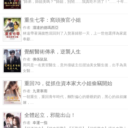
“師弟，師姐美嗎？”“師姐，別鬧……我真吃不消了！”……十年...
重生七零：窩頭換官小姐
作者:
溜達的德瑪西亞
林遠帶著滿腹憋屈回到了入贅寡婦那一天，上一世他選擇為家庭
奉獻...
覺醒醫術傳承，逆襲人生
作者:
佛係鼠鼠
周同是一名實習醫生，意外撞破主任揩油美女醫生後，出手為美
女醫...
重回70，從抓住資本家大小姐偷竊開始
作者:
九霄寒雨
一朝重生，重回青年時代，麵對偏心的爺爺奶奶，黑心的叔叔嬸
嬸，...
全體起立，邪龍出山！
作者:
幸運一指