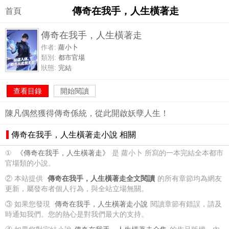
傳奇在我手，人生橫著走
首頁
傳奇在我手，人生橫著走
作者:
蘿小卜
類別:
都市官場
狀態:
完結
查看目錄
開始閱讀
陳凡偶然獲得傳奇係統，從此開啟妖孽人生！
傳奇在我手，人生橫著走小說 相關
①
《傳奇在我手，人生橫著走》
是 蘿小卜 所寫的一本完結全本都市
官場類的小說。
② 本站提供
傳奇在我手，人生橫著走全文閱讀
的所有章節均為網友
更新，屬發布者個人行為，與全站立場無關。
③ 如果您發現
傳奇在我手，人生橫著走小說
閱讀章節有錯誤，請及
時通知我們。您的熱心是對我們最大的支持。