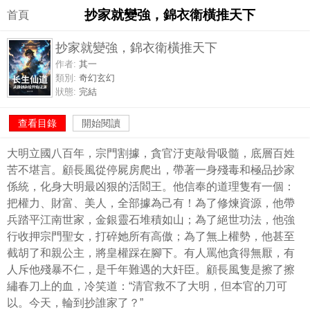
抄家就變強，錦衣衛橫推天下
首頁
抄家就變強，錦衣衛橫推天下
作者:
其一
類別:
奇幻玄幻
狀態:
完結
查看目錄
開始閱讀
大明立國八百年，宗門割據，貪官汙吏敲骨吸髓，底層百姓
苦不堪言。顧長風從停屍房爬出，帶著一身殘毒和極品抄家
係統，化身大明最凶狠的活閻王。他信奉的道理隻有一個：
把權力、財富、美人，全部據為己有！為了修煉資源，他帶
兵踏平江南世家，金銀靈石堆積如山；為了絕世功法，他強
行收押宗門聖女，打碎她所有高傲；為了無上權勢，他甚至
截胡了和親公主，將皇權踩在腳下。有人罵他貪得無厭，有
人斥他殘暴不仁，是千年難遇的大奸臣。顧長風隻是擦了擦
繡春刀上的血，冷笑道：“清官救不了大明，但本官的刀可
以。今天，輪到抄誰家了？”