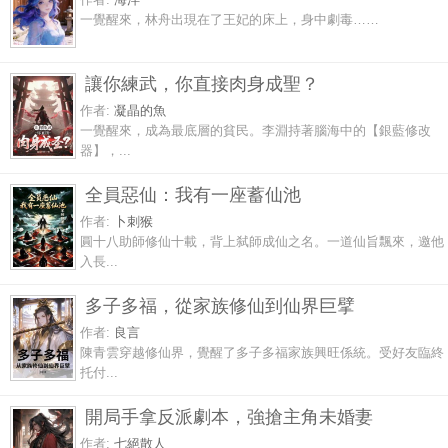
一覺醒來，林舟出現在了王妃的床上，身中劇毒……
讓你練武，你直接肉身成聖？
作者:
凝晶的魚
一覺醒來，成為最底層的貧民。李淵持著腦海中的【銀藍修改
器】，...
全員惡仙：我有一座蓄仙池
作者:
卜刺猴
圓十八助師修仙十載，背上弑師成仙之名。一道仙旨飄來，邀他
入長...
多子多福，從家族修仙到仙界巨擘
作者:
良言
陳青雲穿越修仙界，覺醒了多子多福家族興旺係統。受好友臨終
托付...
開局手拿反派劇本，強搶主角未婚妻
作者:
七絕散人