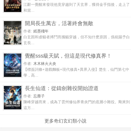
江辭一覺醒來發現他竟穿越到了天玄界，獲得金手指後，走上了
和當...
開局長生萬古，活著終會無敵
作者:
紙墨殘年
白玄因和虐貓者搏鬥而攜貓穿越，但不知什麽原因，係統賜予白
玄長...
覺醒sss級天賦，但這是現代修真界！
作者:
木木林火火炎
【標簽詞條+遊戲麵板+現代修真+異界入侵】楚生，仙門第七中
學，高...
長生仙道：從鑄劍雜役開始證道
作者:
忘塵子
陳峰穿越而來，成為了雲州修仙界青炎門的底層小雜役。剛來到
這方...
更多奇幻玄幻類小說