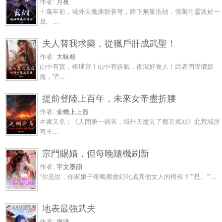
作者:
月夜
十萬年前，域外天魔撕裂蒼穹，降下無量浩劫，億萬生靈毀於一
旦。...
夫人替我求藥，從獵戶肝成武聖！
作者:
大味精
山中有寶，棒球宣！山中有妖氣，夜深好食人！武者們畏懼妖
魔，望...
提前登陸上百年，未來女帝盡折腰
作者:
金蟾上上簽
本書又名：《人間第一禍害，域外天魔見了都直搖頭》北荒域所
有王...
宗門賜婚，但每晚隨機刷新
作者:
宇文墨韻
“你是說，你家娘子每晚都會幻化成其他女人的模樣？”“是。”“...
地表最強武夫
作者:
海洋