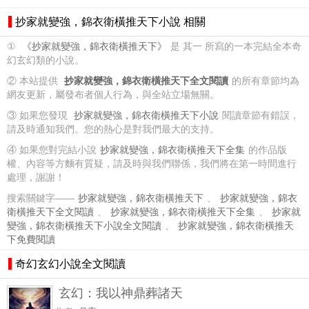
抄家就變強，錦衣衛橫推天下小說 相關
①
《抄家就變強，錦衣衛橫推天下》
是 其一 所寫的一本完結全本奇
幻玄幻類的小說。
② 本站提供
抄家就變強，錦衣衛橫推天下全文閱讀
的所有章節均為
網友更新，屬發布者個人行為，與全站立場無關。
③ 如果您發現
抄家就變強，錦衣衛橫推天下小說
閱讀章節有錯誤，
請及時通知我們。您的熱心是對我們最大的支持。
④ 如果您對完結小說
抄家就變強，錦衣衛橫推天下全集
的作品版
權、內容等方麵有質疑，請及時與我們聯係，我們將在第一時間進行
處理，謝謝！
搜索關鍵字——
抄家就變強，錦衣衛橫推天下
、
抄家就變強，錦衣
衛橫推天下全文閱讀
、
抄家就變強，錦衣衛橫推天下全集
、
抄家就
變強，錦衣衛橫推天下小說全文閱讀
、
抄家就變強，錦衣衛橫推天
下免費閱讀
奇幻玄幻小說全文閱讀
玄幻：我以神鼎葬諸天