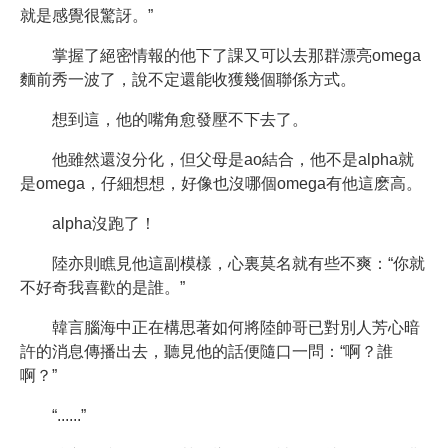
就是感覺很驚訝。”
掌握了絕密情報的他下了課又可以去那群漂亮omega
麵前秀一波了，說不定還能收獲幾個聯係方式。
想到這，他的嘴角愈發壓不下去了。
他雖然還沒分化，但父母是ao結合，他不是alpha就
是omega，仔細想想，好像也沒哪個omega有他這麽高。
alpha沒跑了！
陸亦則瞧見他這副模樣，心裏莫名就有些不爽：“你就
不好奇我喜歡的是誰。”
韓言腦海中正在構思著如何將陸帥哥已對別人芳心暗
許的消息傳播出去，聽見他的話便隨口一問：“啊？誰
啊？”
“......”