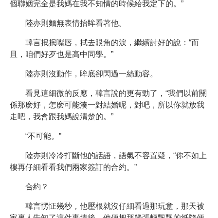
個聯姻完全是我媽在我不知情的時候給我定下的。”
陸亦則麵無表情抬眸看著他。
韓言抿抿嘴唇，拭去眼角的淚，繼續討好的說：“而
且，咱們好歹也是高中同學。”
陸亦則沒動作，眸底卻閃過一絲動容。
看見這細微的反應，韓言說的更有勁了，“我們以前關
係那麽好，怎麽可能湊一對結婚呢，對吧，所以你就放我
走吧，我會跟我媽說清楚的。”
“不可能。”
陸亦則冷冷打斷他的話語，語氣不容置疑，“你不如上
樓再仔細看看我們兩家簽訂的合約。”
合約？
韓言愣怔幾秒，他壓根就沒仔細看過那玩意，那天被
家裏人告知了這件事情後，他便把那幾張輕飄飄的紙隨便