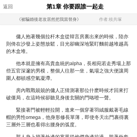
第1章 你要跟誰一起走
返回
《被騙婚後老攻居然把我當替身》
作者:枝共塚
傭人抱著幾個拉杆木盒從韓言房裏出來的時候，陸亦
則倚在沙發上姿態放鬆，目光卻幽深地緊盯麵前越堆越高
的木盒堆。
他本就是擁有高貴血統的alpha，長相宛若走秀場上那
些五官深邃的男模，整個人往那一坐，氣場之強大便讓周
圍人都頓感空氣凝滯。
房內戰戰兢兢的傭人正猜測著那位什麽時候才回來打
破僵局，在這時候卻聽見身後玄關的門咯噔一聲。
緊接著門被輕輕拉開，進來一個穿著羽絨服戴著毛線
帽的男性omega，他身形修長單薄，即使冬天出門裹得裏
三層外三層也看得出腰身的弧度。
那人身上捎著外邊的寒風從他們身邊掠過，脫著外套