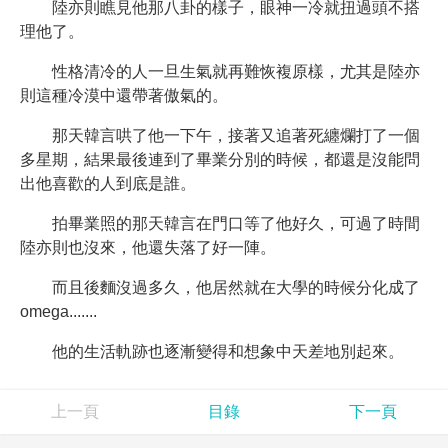
陸亦則瞧見他那八卦的樣子，眼神一冷就扭過頭不搭
理他了。
性格清冷的人一旦生氣就再難恢複原樣，尤其是陸亦
則這種冷漠中還帶著傲氣的。
那天韓言哄了他一下午，接著又追著死纏爛打了一個
多星期，結果最後連到了畢業分別的時候，都還是沒能問
出他喜歡的人到底是誰。
拍畢業照的那天韓言在門口等了他好久，可過了時間
陸亦則也沒來，他還失落了好一陣。
而且後麵沒過多久，他居然就在大學的時候分化成了
omega.......
他的生活軌跡也逐漸變得和想象中天差地別起來。
上一頁
目錄
下一頁