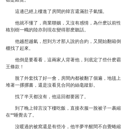
這邊已經上樓進了房間的韓言還滿肚子氣惱。
他就不懂了，商業聯姻，又沒有感情，為什麽以前性
格別樹一幟的陸亦則現在變得那麽聽話。
他越想越氣，想到方才那人說的合約，又開始翻箱倒
櫃找了起來。
他倒是要看看，這兩家人背著他，到底定了些什麽霸
王條款！
脫了外套找了好一會，房間內都被翻了個遍，地毯上
堆著一摞摞書，還是沒看見合同的絲毫蹤影。
找了半天都沒有，他這回都要困了。
到了晚上韓言沒下樓吃飯，直接衣服一脫被子一裹縮
在**睡覺去了。
沒暖過的被窩還是有些冷，他半夢半醒間不自覺蜷縮