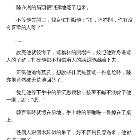
陸亦則的眉頭很明顯地蹙了起來。
不等他先開口，韓言忙打斷他：“誒，陸亦則，你有沒
有喜歡的人呀？”
......
說完他就後悔了，這糟糕的開場白，按照他對身邊這
人的了解，打死他都不相信兩人的話題能繼續下去。
正當他追悔莫及，想說些什麽掩蓋這一份尷尬時，陸
亦則竟然破天荒地回答了。
隻見他停下手中的筆沉思幾秒，接著不鹹不淡瞟了他
一眼，說：“嗯。”
韓言當時就愣在原地，手上轉的筆啪啦一聲掉在了桌
上。
整個人跟個木雞似的呆了，好不容易反應過來，他都
有些口吃了。