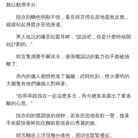
難以動彈半分。
陸亦則麵色明顯不悅，看見韓言愣在原地毫無反應，
緩緩站起身踱步至他身邊。
男人低沉的嗓音貼緊耳畔，“說說吧，你是什麽時候開
始計劃的。”
韓言隻感覺手腳冰冷，連張嘴說話的氣力似乎都被抽
離了。
房內的傭人都悄然進了偏廳，此時此刻，燈火通明的
大廳隻有他們倆個人對峙著。
“你乖乖跟我在一起這麽多天，而今總算表露出了要逃
離的心思。”
陸亦則的聲調放的很輕，若有所思地長歎一聲，接著
手疾眼快垂眸掐住麵前那張蒼白秀麗的臉。
韓言麵容上浮現幾分痛色，眉頭也緊緊蹙起。