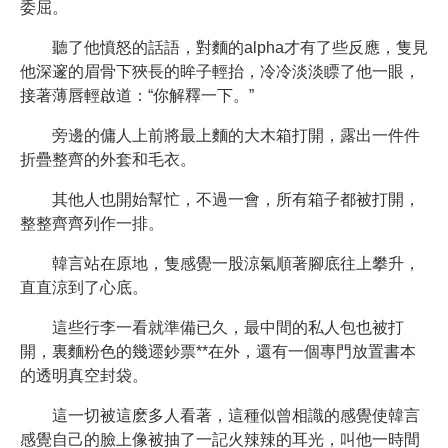
委屈。
聽了他憤怒的話語，對麵的alpha才有了些反應，隻見
他深邃的眉骨下狹長的眸子輕抬，冷冷淡淡瞟了他一眼，
接著薄唇輕啟道：“你解釋一下。”
旁邊的傭人上前將最上麵的大木箱打開，露出一件件
折疊整齊的外套和毛衣。
其他人也開始幫忙，不過一會，所有箱子都被打開，
整整齊齊列作一排。
韓言站在原地，隻感覺一股涼氣順著腳底往上攀升，
直直涼到了心底。
這些行李一看就準備已久，最中間的私人包也被打
開，裏麵粉色的幾遝鈔票**在外，還有一個專門放置書本
的透明真空封袋。
這一切被這麽多人看著，這種似曾相識的感覺使韓言
感覺自己的臉上像被抽了一記火辣辣的耳光，叫他一時間