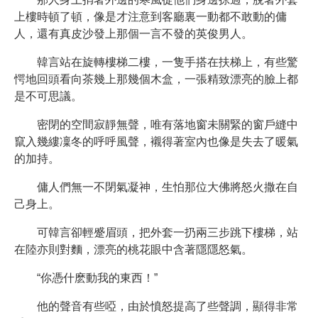
上樓時頓了頓，像是才注意到客廳裏一動都不敢動的傭
人，還有真皮沙發上那個一言不發的英俊男人。
韓言站在旋轉樓梯二樓，一隻手搭在扶梯上，有些驚
愕地回頭看向茶幾上那幾個木盒，一張精致漂亮的臉上都
是不可思議。
密閉的空間寂靜無聲，唯有落地窗未關緊的窗戶縫中
竄入幾縷凜冬的呼呼風聲，襯得著室內也像是失去了暖氣
的加持。
傭人們無一不閉氣凝神，生怕那位大佛將怒火撒在自
己身上。
可韓言卻輕蹙眉頭，把外套一扔兩三步跳下樓梯，站
在陸亦則對麵，漂亮的桃花眼中含著隱隱怒氣。
“你憑什麽動我的東西！”
他的聲音有些啞，由於憤怒提高了些聲調，顯得非常