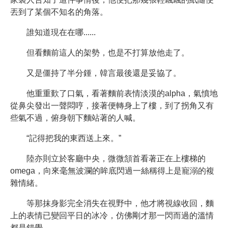
丟到了某個不知名的角落。
誰知道現在在哪......
但看麵前這人的架勢，也是不打算放他走了。
又是僵持了半分鍾，韓言最後還是妥協了。
他重重歎了口氣，看著麵前表情淡漠的alpha，氣憤地
從鼻尖發出一聲悶哼，接著便轉身上了樓，到了拐角又有
些氣不過，俯身朝下麵站著的人喊。
“記得把我的東西送上來。”
陸亦則立於客廳中央，微微頷首看著正在上樓梯的
omega，向來毫無波瀾的眸底閃過一絲稱得上是寵溺的複
雜情緒。
等那抹身影完全消失在視野中，他才將視線收回，麵
上的表情已變回平日的冰冷，仿佛剛才那一閃而過的溫情
都是錯覺。