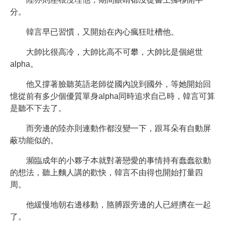
分。
韓言早已習慣，又開始在內心瘋狂吐槽他。
大帥比很高冷，大帥比高不可攀，大帥比是個絕世
alpha。
他又撐著臉聽英語老師從國內說到國外，等她開始回
憶從前有多少個優質單身alpha同時追求自己時，韓言可算
是聽不下去了。
而旁邊的陸亦則連動作都沒變一下，跟耳朵有自動屏
蔽功能似的。
瀕臨成年的小夥子本就對著戀愛的事情持有蠢蠢欲動
的想法，聽上麵人講的歡快，韓言不由得也開始打量四
周。
他緩慢地朝右邊移動，胳膊跟旁邊的人已經擠在一起
了。