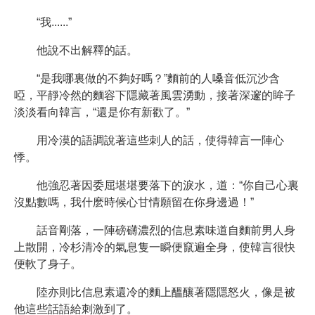
“我......”
他說不出解釋的話。
“是我哪裏做的不夠好嗎？”麵前的人嗓音低沉沙含
啞，平靜冷然的麵容下隱藏著風雲湧動，接著深邃的眸子
淡淡看向韓言，“還是你有新歡了。”
用冷漠的語調說著這些刺人的話，使得韓言一陣心
悸。
他強忍著因委屈堪堪要落下的淚水，道：“你自己心裏
沒點數嗎，我什麽時候心甘情願留在你身邊過！”
話音剛落，一陣磅礴濃烈的信息素味道自麵前男人身
上散開，冷杉清冷的氣息隻一瞬便竄遍全身，使韓言很快
便軟了身子。
陸亦則比信息素還冷的麵上醞釀著隱隱怒火，像是被
他這些話語給刺激到了。