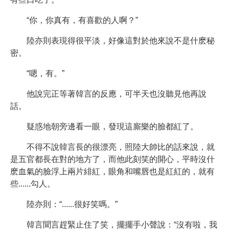
“你，你真有，有喜歡的人啊？”
陸亦則表現得很平淡，好像這對於他來說不是什麽秘
密。
“嗯，有。”
他說完正等著韓言的反應，可半天也沒聽見他再說
話。
疑惑地朝旁邊看一眼，發現這廝樂的臉都紅了。
不得不說韓言長的很漂亮，照陸大帥比的話來說，就
是五官都長在對的地方了，而他此刻笑的開心，平時沒什
麽血氣的臉浮上兩片緋紅，眼角和嘴唇也是紅紅的，就有
些......勾人。
陸亦則：“......很好笑嗎。”
韓言聞言趕緊止住了笑，擺擺手小聲說：“沒有啦，我