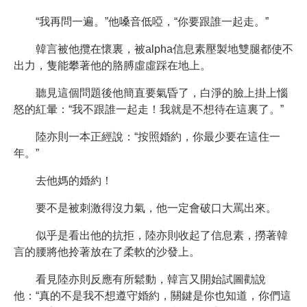
“我再問一遍。”他嗓音低啞，“你要跟誰一起走。”
韓言被他攬在懷裏，被alpha信息素壓製地雙腿都使不
出力，隻能攀著他的胳膊虛虛踩在地上。
聽見這個問題後他簡直要氣昏了，白淨的臉上掛上惱
怒的紅暈：“我不跟誰一起走！我就是不想待在這裏了。”
陸亦則一本正經說：“按照婚約，你最少要在這住一
年。”
去他媽的婚約！
要不是被刺激得沒力氣，他一定會破口大罵出來。
似乎是看出他的抗拒，陸亦則收起了信息素，撈著韓
言的腰將他拎著放在了柔軟的沙發上。
看見陸亦則反應有所鬆動，韓言又開始試圖勸說
他：“真的不是我不想遵守婚約，關鍵是你也知道，你們這