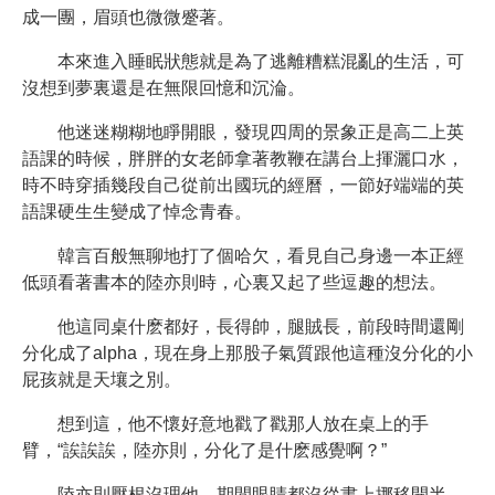
成一團，眉頭也微微蹙著。
本來進入睡眠狀態就是為了逃離糟糕混亂的生活，可
沒想到夢裏還是在無限回憶和沉淪。
他迷迷糊糊地睜開眼，發現四周的景象正是高二上英
語課的時候，胖胖的女老師拿著教鞭在講台上揮灑口水，
時不時穿插幾段自己從前出國玩的經曆，一節好端端的英
語課硬生生變成了悼念青春。
韓言百般無聊地打了個哈欠，看見自己身邊一本正經
低頭看著書本的陸亦則時，心裏又起了些逗趣的想法。
他這同桌什麽都好，長得帥，腿賊長，前段時間還剛
分化成了alpha，現在身上那股子氣質跟他這種沒分化的小
屁孩就是天壤之別。
想到這，他不懷好意地戳了戳那人放在桌上的手
臂，“誒誒誒，陸亦則，分化了是什麽感覺啊？”
陸亦則壓根沒理他，期間眼睛都沒從書上挪移開半