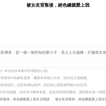
被女友背叛後，絕色總裁愛上我
絕世傳承，從一個一無所知的窮小子，登上人生巔峰，打臉前女
寫的一本完結全本都市官場類的小說。
所有章節均為網友更新，屬發布者個人行為，與全站立場無關。
章節有錯誤，請及時通知我們。您的熱心是對我們最大的支持。
的作品版權、內容等方麵有質疑，請及時與我們聯係，我們將在第一時間
背叛後，絕色總裁愛上我全文閱讀
、
被女友背叛後，絕色總裁愛上我全