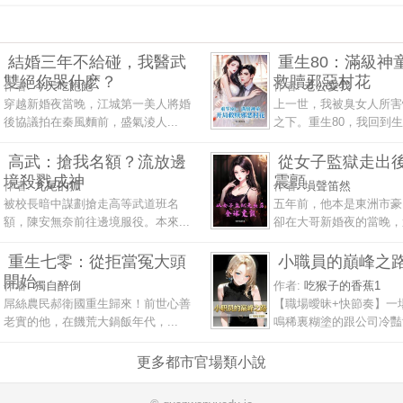
結婚三年不給碰，我醫武
重生80：滿級神
雙絕你哭什麽？
救贖邪惡村花
作者:
今天吃飽飽
作者:
老公愛我
穿越新婚夜當晚，江城第一美人將婚
上一世，我被臭女人所害
後協議拍在秦風麵前，盛氣淩人...
之下。重生80，我回到生命
高武：搶我名額？流放邊
從女子監獄走出
境殺戮成神
震顫
作者:
九尾的狐
作者:
塤聲笛然
被校長暗中謀劃搶走高等武道班名
五年前，他本是東洲市豪
額，陳安無奈前往邊境服役。本來...
卻在大哥新婚夜的當晚，遭
重生七零：從拒當冤大頭
小職員的巔峰之
開始
作者:
獨自醉倒
作者:
吃猴子的香蕉1
屌絲農民郝衛國重生歸來！前世心善
【職場曖昧+快節奏】一
老實的他，在饑荒大鍋飯年代，...
鳴稀裏糊塗的跟公司冷豔女
更多都市官場類小說