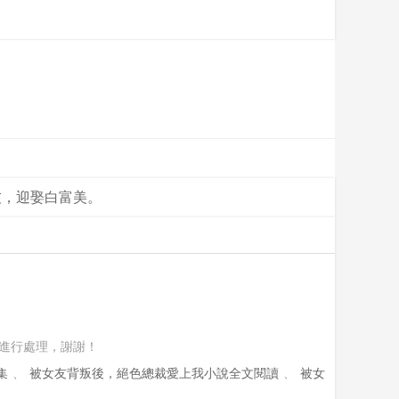
友，迎娶白富美。
進行處理，謝謝！
集
、
被女友背叛後，絕色總裁愛上我小說全文閱讀
、
被女