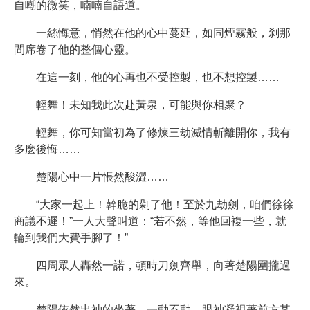
自嘲的微笑，喃喃自語道。
一絲悔意，悄然在他的心中蔓延，如同煙霧般，刹那
間席卷了他的整個心靈。
在這一刻，他的心再也不受控製，也不想控製……
輕舞！未知我此次赴黃泉，可能與你相聚？
輕舞，你可知當初為了修煉三劫滅情斬離開你，我有
多麽後悔……
楚陽心中一片悵然酸澀……
“大家一起上！幹脆的剁了他！至於九劫劍，咱們徐徐
商議不遲！”一人大聲叫道：“若不然，等他回複一些，就
輪到我們大費手腳了！”
四周眾人轟然一諾，頓時刀劍齊舉，向著楚陽圍攏過
來。
楚陽依然出神的坐著，一動不動，眼神凝視著前方某