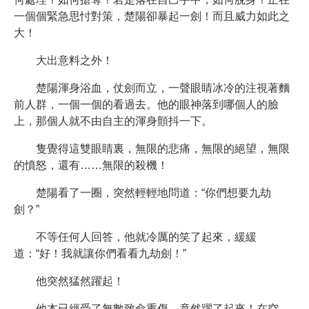
一個個緊急思忖對策，楚陽卻暴起一劍！而且威力如此之
大！
大出意料之外！
楚陽渾身浴血，仗劍而立，一聲眼睛冰冷的注視著麵
前人群，一個一個的看過去。他的眼神落到哪個人的臉
上，那個人就不由自主的渾身顫抖一下。
隻覺得這雙眼睛裏，無限的悲痛，無限的絕望，無限
的憤怒，還有……無限的殺機！
楚陽看了一圈，突然輕輕地問道：“你們想要九劫
劍？”
不等任何人回答，他就冷厲的笑了起來，緩緩
道：“好！我就讓你們看看九劫劍！”
他突然猛然躍起！
他本已經受了無數致命重傷，竟然躍了起來！在空