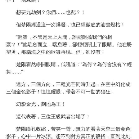
想要九劫劍？你們……也配？！
但楚陽經過這一次爆發，也已經徹底的油盡燈枯！
“輕舞，不管是天上人間，誰能阻擋我們的相
聚？！”他駐劍而立，喘息著，卻輕輕閉上了眼睛。他在盼
望著，那腦海之中的歌舞再現。但，卻沒有！
楚陽霍然睜開眼睛，低吼道：“為何？為何會沒有？輕
舞……”
遠方，三個方向，三種光芒同時升起，在空中幻化成
三個金色影子！惶惶耀眼，帶著不可一世的猖狂。
幻影金光，劃地為王！
這代表著，三位王級武者出場了！
楚陽瞳孔收縮，苦笑一聲，無力的看著天空三個金色
影子，心中一片冰涼。想不到對方真正的殺招，直到此刻