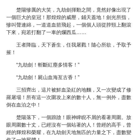
楚陽慘厲的大笑，九劫劍揮動之間，竟然好像出現了
一個巨大的皇冠！那煌煌的威壓，鋪天蓋地！劍光所指，
慘叫聲連綿，一道道血箭飛起，一個個人頭從脖頸上翻滾
下來，宛若打翻了一車的爛西瓜……
王者降臨，天下蒼生，任我屠戮！隨心所欲，予取予
摧！
“九劫劍！斬斷紅塵多情客！”
“九劫劍！屍山血海亙古香！”
三招齊出，這片被鮮血染紅的地麵，又一次變成了修
羅屠場！所有這一次圍攻上來的數十人，無一例外，盡數
倒在血泊之中！
楚陽落下，一個踉蹌！眼神睥睨不屑的看著周圍。放
眼周圍數十丈，已經沒有一個站著的人！曾經的高手，曾
經的輝煌和榮耀，在九劫劍天地無匹的力量之下，盡數變
作了一地屍體！