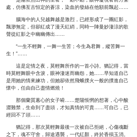
處，仿佛亙古恒定的蒼涼，染血的發絲在他額前飄起……
腦海中的人兒越舞越是激烈，已經形成了一團紅影，
飄渺無定，但卻紅成了漫天紅綃，同時一陣曼妙淒涼的歌
聲從紅影之中幽幽傳出……
“一生不輕舞，一舞一生苦；今生為君舞，縱苦舞一
生！”……
這是定情之夜，莫輕舞所作的一首小詩。猶記得，當
時莫輕舞眼中含淚，眼神淒迷而幽怨，她……早知道自己
是用她的情來練功，但她卻依然飛蛾撲火一般的撲進自己
懷中，任由自己盡情燃燒！
那個蘭質蕙心的女子嗬……楚陽悵惘的想著，心中酸
澀難禁，生命到了盡頭，才知真情的可貴……可自己，已
經回不了頭……
猶記得，那次莫輕舞最後一次被自己拒絕，心傷魂斷
之下，魂不守舍，歸途遇襲，一代紅顏，終於香殞玉消。