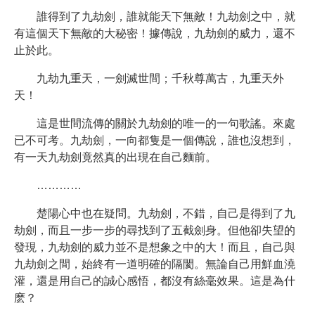
誰得到了九劫劍，誰就能天下無敵！九劫劍之中，就
有這個天下無敵的大秘密！據傳說，九劫劍的威力，還不
止於此。
九劫九重天，一劍滅世間；千秋尊萬古，九重天外
天！
這是世間流傳的關於九劫劍的唯一的一句歌謠。來處
已不可考。九劫劍，一向都隻是一個傳說，誰也沒想到，
有一天九劫劍竟然真的出現在自己麵前。
…………
楚陽心中也在疑問。九劫劍，不錯，自己是得到了九
劫劍，而且一步一步的尋找到了五截劍身。但他卻失望的
發現，九劫劍的威力並不是想象之中的大！而且，自己與
九劫劍之間，始終有一道明確的隔閡。無論自己用鮮血澆
灌，還是用自己的誠心感悟，都沒有絲毫效果。這是為什
麽？