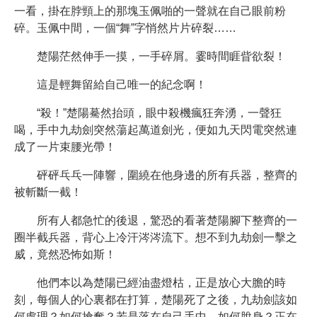
一看，掛在脖頸上的那塊玉佩啪的一聲就在自己眼前粉
碎。玉佩中間，一個“舞”字悄然片片碎裂……
楚陽茫然伸手一摸，一手碎屑。霎時間睚眥欲裂！
這是輕舞留給自己唯一的紀念啊！
“殺！”楚陽驀然抬頭，眼中殺機瘋狂奔湧，一聲狂
喝，手中九劫劍突然蕩起萬道劍光，便如九天閃電突然連
成了一片束腰光帶！
砰砰乓乓一陣響，圍繞在他身邊的所有兵器，整齊的
被斬斷一截！
所有人都急忙的後退，驚恐的看著楚陽腳下整齊的一
圈半截兵器，背心上冷汗涔涔流下。想不到九劫劍一擊之
威，竟然恐怖如斯！
他們本以為楚陽已經油盡燈枯，正是放心大膽的時
刻，每個人的心裏都在打算，楚陽死了之後，九劫劍該如
何處理？如何搶奪？若是落在自己手中，如何脫身？正在