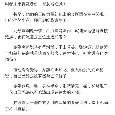
叫都未來得及發出，就灰飛煙滅！
甚至，他們的王級力量幻化出的金影還在空中閃現，
但他們的生命，卻已經歸為虛無！
九劫劍劍魂一擊，在力量範圍內，就連天地也能直接
毀滅，更何況隻是三位王級武者？
楚陽突然覺得有些滑稽，不由苦笑。難道這九劫劍天
下無敵的秘密就是這個？那麽，這大陸第一神物還有什麽
價值？
但他隱隱覺得，應該不止如此。但九劫劍的真正秘
密，自己已經是沒有機會去挖掘了……
楚陽歎息一聲，身在半空，眼睛隨意一撇，卻發現了
一個自己認為絕不應該出現在這裏的人物。
在遠處，一個白衣人目瞪口呆的看著這邊，臉上充滿
了不可置信。