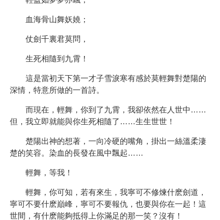
血海骨山舞妖嬈；
仗劍千裏君莫問，
生死相隨到九霄！
這是當初天下第一才子雪淚寒有感於莫輕舞對楚陽的
深情，特意所做的一首詩。
而現在，輕舞，你到了九霄，我卻依然在人世中……
但，我立即就能與你生死相隨了……生生世世！
楚陽出神的想著，一向冷硬的嘴角，掛出一絲溫柔淒
楚的笑容。染血的長發在風中飄起……
輕舞，等我！
輕舞，你可知，若有來生，我寧可不修煉什麽劍道，
寧可不要什麽巔峰，寧可不要報仇，也要與你在一起！這
世間，有什麽能夠抵得上你滿足的那一笑？沒有！