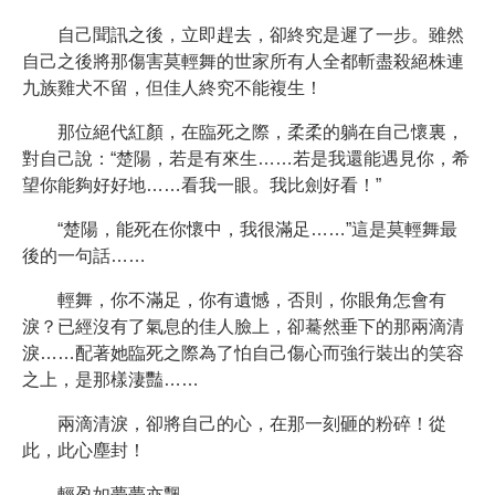
自己聞訊之後，立即趕去，卻終究是遲了一步。雖然
自己之後將那傷害莫輕舞的世家所有人全都斬盡殺絕株連
九族雞犬不留，但佳人終究不能複生！
那位絕代紅顏，在臨死之際，柔柔的躺在自己懷裏，
對自己說：“楚陽，若是有來生……若是我還能遇見你，希
望你能夠好好地……看我一眼。我比劍好看！”
“楚陽，能死在你懷中，我很滿足……”這是莫輕舞最
後的一句話……
輕舞，你不滿足，你有遺憾，否則，你眼角怎會有
淚？已經沒有了氣息的佳人臉上，卻驀然垂下的那兩滴清
淚……配著她臨死之際為了怕自己傷心而強行裝出的笑容
之上，是那樣淒豔……
兩滴清淚，卻將自己的心，在那一刻砸的粉碎！從
此，此心塵封！
輕盈如夢夢亦飄，