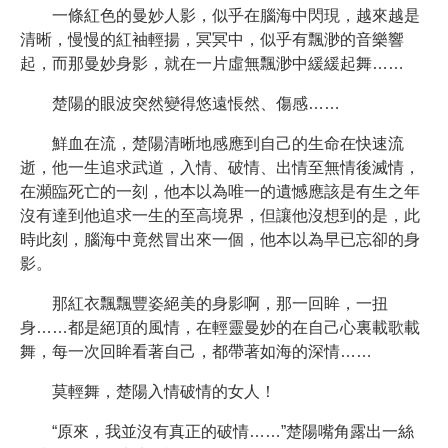
一條紅色的曼妙人影，似乎在腦海中閃現，越來越是
清晰，慢慢的紅袖輕揚，冥冥中，似乎有飄渺的音樂響
起，而那曼妙身影，就在一片虛無飄渺中緩緩起舞……
楚陽的眼波突然變得悠遠悵然、傷感……
鮮血在流，楚陽清晰地感應到自己的生命在快速流
逝，他一生追求武道，入情、破情、出情至無情後滅情，
在瀕臨死亡的一刻，他本以為唯一的遺憾應該是有生之年
沒有達到他追求一生的至高境界，但讓他沒想到的是，此
時此刻，腦海中竟然冒出來一個，他本以為早已忘卻的身
影。
那紅衣飄飄豐姿絕美的身影啊，那一回眸，一扭
身……都是絕頂的風情，在輕靈曼妙的在自己心裏載歌載
舞，每一次回眸看著自己，都帶著如海的深情……
莫輕舞，楚陽入情破情的女人！
“原來，我並沒有真正的破情……”楚陽嘴角露出一絲