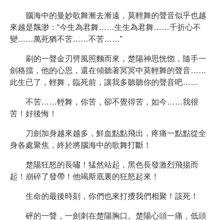
腦海中的曼妙歌舞漸去漸遠，莫輕舞的聲音似乎也越
來越是飄渺：“今生為君舞……生生為君舞……千折心不
變……萬死猶不苦……不苦……”
刷的一聲金刃劈風照麵而來，楚陽神思恍惚，隨手一
劍格擋，他的心思，還在傾聽著冥冥中莫輕舞的聲音……
此生已了，輕舞，臨死前，讓我多聽聽你的聲音吧……
不苦……輕舞，你苦，卻不覺得苦，如今……我很
苦！好後悔！
刀劍加身越來越多，鮮血點點飛出，疼痛一點點從全
身各處聚焦，終於將腦海中的歌舞打斷！
楚陽狂怒的長嘯！猛然站起，黑色長發激烈飛揚而
起！崩碎了發帶！他竭斯底裏的狂怒起來！
生命的最後時刻，你們也來打攪我們相聚！該死！
砰的一聲，一劍刺在楚陽胸口。楚陽心頭一痛，低頭