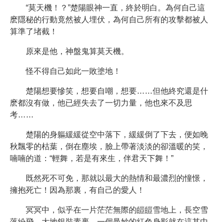
“莫天機！？”楚陽眼神一直，終於明白。為何自己這
麽隱秘的行動竟然被人埋伏，為何自己所有的攻擊都被人
算準了堵截！
原來是他，神盤鬼算莫天機。
怪不得自己如此一敗塗地！
楚陽想要慘笑，想要自嘲，想要……但他終究還是什
麽都沒有做，他已經失去了一切力量，他也來不及思
考……
楚陽的身軀緩緩從空中落下，緩緩倒了下去，便如晚
秋飄零的枯葉，倒在塵埃，臉上帶著淡淡的卻溫暖的笑，
喃喃的道：“輕舞，若是有來生，伴君天下舞！”
既然死不可免，那就以最大的熱情和最濃烈的憧憬，
擁抱死亡！因為那裏，有自己的愛人！
冥冥中，似乎在一片茫茫無際的皚皚雪地上，長空雪
落紛飛，大地銀裝素裹，一個曼妙的紅色身影就在這其中