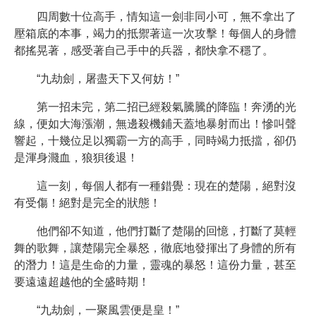
四周數十位高手，情知這一劍非同小可，無不拿出了
壓箱底的本事，竭力的抵禦著這一次攻擊！每個人的身體
都搖晃著，感受著自己手中的兵器，都快拿不穩了。
“九劫劍，屠盡天下又何妨！”
第一招未完，第二招已經殺氣騰騰的降臨！奔湧的光
線，便如大海漲潮，無邊殺機鋪天蓋地暴射而出！慘叫聲
響起，十幾位足以獨霸一方的高手，同時竭力抵擋，卻仍
是渾身濺血，狼狽後退！
這一刻，每個人都有一種錯覺：現在的楚陽，絕對沒
有受傷！絕對是完全的狀態！
他們卻不知道，他們打斷了楚陽的回憶，打斷了莫輕
舞的歌舞，讓楚陽完全暴怒，徹底地發揮出了身體的所有
的潛力！這是生命的力量，靈魂的暴怒！這份力量，甚至
要遠遠超越他的全盛時期！
“九劫劍，一聚風雲便是皇！”