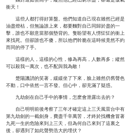
衝天！
這些人都打得好算盤。他們知道自己現在雖然已經是
油盡燈枯，但無論誰上來，都要麵對自己同歸於盡的一
擊，誰也不願意當那個墊背的。隻盼望有人愣怔怔的衝上
來找死。但卻誰也不傻，所以他們幹脆在這時候竟然不約
而同的停了手。
這樣的人，這樣的心性，修為再高，人數再多；縱然
可以殺我一萬次，也不配與我為敵！
楚陽譏誚的笑著，緩緩坐了下來，臉上雖然仍舊聲色
不動，口中依然一言不發。但心中，卻充滿了疑惑。
九劫劍在自己手中的事情，怎麽會泄露出去的？
自己明明前後考察了三年才確定這上三天風雷台中有
第九劫劍的一截劍身，費盡千辛萬苦，才終於找機會冒著
九死一生的危險來到上三天，但為何自己來到了這裏之
後，卻遇到了如此聲勢浩大的埋伏？