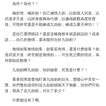
為何？為何？！
極於情，極於劍！自己滅情入劍，以劍道入武道，以
武道求天道，以終身孤獨為代價，以遍地殺戮為度世寶
筏，可惜終究還是不能練成九劫劍，練成九重天神功！！
是自己選擇錯誤？還是這條路根本就是錯誤的？或者
說……自己的無情，還未能符合於九劫劍？
無情劍客無情劍客，劍客若有情，還算什麽劍客？劍
道武道天道，終究都是無情的……可生死之際的現在，為
何卻如此動搖？
九劫劍啊九劫劍，你的秘密，究竟是什麽？！
看著四周貪婪地盯著九劫劍的目光，楚陽心中苦笑一
聲。你們隻知道得到這九劫劍就能天下無敵，但你們可知
道，我為了這九劫劍，付出了多少？
什麽都沒有了啊。