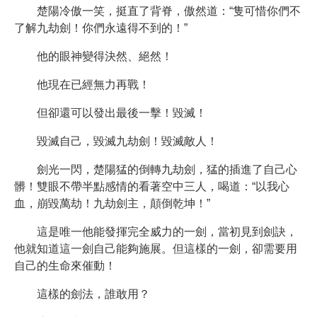
楚陽冷傲一笑，挺直了背脊，傲然道：“隻可惜你們不
了解九劫劍！你們永遠得不到的！”
他的眼神變得決然、絕然！
他現在已經無力再戰！
但卻還可以發出最後一擊！毀滅！
毀滅自己，毀滅九劫劍！毀滅敵人！
劍光一閃，楚陽猛的倒轉九劫劍，猛的插進了自己心
髒！雙眼不帶半點感情的看著空中三人，喝道：“以我心
血，崩毀萬劫！九劫劍主，顛倒乾坤！”
這是唯一他能發揮完全威力的一劍，當初見到劍訣，
他就知道這一劍自己能夠施展。但這樣的一劍，卻需要用
自己的生命來催動！
這樣的劍法，誰敢用？