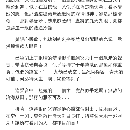
輕盈起舞，似乎在迎接他，又似乎在為楚陽焦急，看不清
她的臉，但那溫柔繾綣無怨無悔的深情眼神，卻是那樣清
晰……那舞姿曼妙，越來越激烈，直舞的九天九地，竟都
是鮮血一般的淒迷冷豔……
楚陽心髒處，九劫劍的劍尖突然發出耀眼的光輝，竟
然煌煌耀人眼目！
已經閉上了眼睛的楚陽似乎聽到冥冥中一個飄渺的聲
音，帶著疲倦與喜悅，似乎等待了千年萬載的那種如釋重
負，低低的說道：“……九劫已成空，生死尚從容；青天猶
可補，何必待來生…唉，終於等到了……”
這聲音中，短短的二十個字，竟然似乎經曆了無數的
滄海桑田，那樣的渺不可及……
接著一道耀眼的光輝從他心髒部位射出，拔地而起，
在空中一閃，突然散作漫天刺目長虹，將整個天地一起照
亮！讓所有看到的人，都睜目如盲！