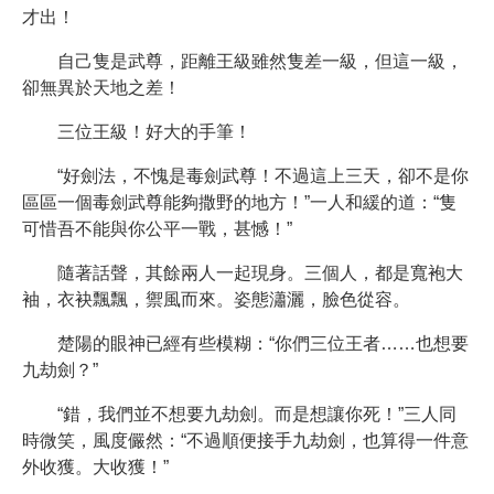
才出！
自己隻是武尊，距離王級雖然隻差一級，但這一級，
卻無異於天地之差！
三位王級！好大的手筆！
“好劍法，不愧是毒劍武尊！不過這上三天，卻不是你
區區一個毒劍武尊能夠撒野的地方！”一人和緩的道：“隻
可惜吾不能與你公平一戰，甚憾！”
隨著話聲，其餘兩人一起現身。三個人，都是寬袍大
袖，衣袂飄飄，禦風而來。姿態瀟灑，臉色從容。
楚陽的眼神已經有些模糊：“你們三位王者……也想要
九劫劍？”
“錯，我們並不想要九劫劍。而是想讓你死！”三人同
時微笑，風度儼然：“不過順便接手九劫劍，也算得一件意
外收獲。大收獲！”