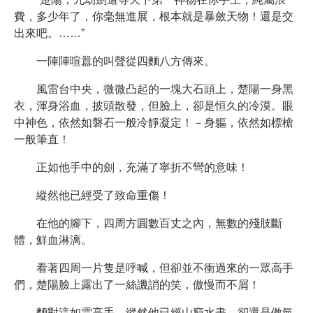
費，多少年了，你毫無進展，根本就是暴斂天物！還是交
出來吧。……”
一陣陣喧囂的叫聲從四麵八方傳來。
風雷台中央，微微凸起的一塊大石頭上，楚陽一身黑
衣，渾身浴血，披頭散發，但臉上，卻是恒久的冷漠。眼
中神色，依然如磐石一般冷靜凝定！－身軀，依然如標槍
一般筆直！
正如他手中的劍，充滿了寧折不彎的意味！
縱然他已經受了致命重傷！
在他的腳下，四周方圓數百丈之內，無數的殘肢斷
體，鮮血淋漓。
看著四周一片隻是呼喊，但卻並不衝過來的一眾高手
們，楚陽臉上露出了一絲譏誚的笑，傲慢而不屑！
麵對這如雲高手，縱然他已經山窮水盡，卻還是傲氣