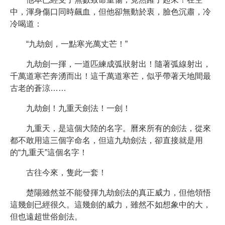
中，渾身傷口同時飆血，但他卻無動於衷，臉色沉肅，冷
冷喝道：
“九劫劍，一點寒光萬丈芒！”
九劫劍一揮，一道匹練成弧狀射出！隨著弧線射出，
千萬道寒芒奔湧而出！這千萬道寒芒，似乎帶著天地間最
古老的蒼涼……
九劫劍！九重天劍法！一劍！
九重天，是這個大陸的名字。曆來所有的劍法，從來
都不敢用這三個字命名，但這九劫劍法，卻直接就是用
的“九重天”這個名字！
古往今來，隻此一套！
楚陽雖然並不能發揮九劫劍法的真正威力，但他領悟
這幾劍已經很久。這幾劍的威力，雖然不如想象中的大，
但也遠超世俗劍法。