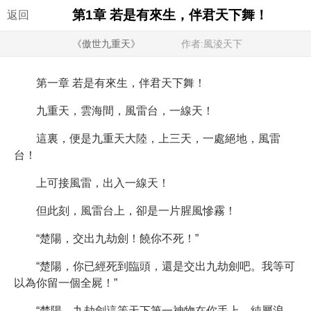
第1章 若是有來生，伴君天下舞！
返回
《傲世九重天》
作者:風淩天下
第一章 若是有來生，伴君天下舞！
九重天，雲海間，風雷台，一線天！
這裏，便是九重天大陸，上三天，一處絕地，風雷
台！
上可接風雷，出入一線天！
但此刻，風雷台上，卻是一片腥風慘霧！
“楚陽，交出九劫劍！饒你不死！”
“楚陽，你已經死到臨頭，還是交出九劫劍吧。我等可
以為你留一個全屍！”
“楚陽，九劫劍這等天下第一神物在你手上，純屬浪