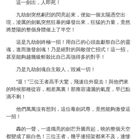
這一劍出，人即死！
九劫劍突然劇烈的閃亮起來，便如一個太陽憑空出
現，淩厲的劍氣突然狂暴的爆發出來，狂猛的力量，竟然
將楚陽的整個身體催上了半空！
這是九劫劍終極一招！用自己的心頭血獻祭自己的靈
魂，進而激發劍魂！乃是絕對的與敵偕亡招式！這一招，
甚至能夠越幾級斬殺比自己高強得多的對手！
乃是九劫劍魂自主殺人，毀滅一切！
“退！”三位王者高手大驚，飛速往外竄去！與他們來
的時候那種從容，相差萬裏！那雍容瀟灑的氣度，早已點
滴不剩！
他們萬萬沒有想到，這位毒劍武尊，竟然能夠激發這
一招！
轟的一聲，一道熾亮的劍芒升騰而起，映的整個天空
都變成了銀白色！三位王者，幾乎連招架都來不及，連慘