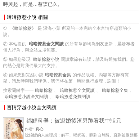
時興起，而是…蓄謀已久。
暗暗撩惹小說 相關
①
《暗暗撩惹》
是 深海小葉 所寫的一本完結全本言情穿越類的小
說。
② 本站提供
暗暗撩惹全文閱讀
的所有章節均為網友更新，屬發布者
個人行為，與全站立場無關。
③ 如果您發現
暗暗撩惹小說
閱讀章節有錯誤，請及時通知我們。您
的熱心是對我們最大的支持。
④ 如果您對完結小說
暗暗撩惹全集
的作品版權、內容等方麵有質
疑，請及時與我們聯係，我們將在第一時間進行處理，謝謝！
搜索關鍵字——
暗暗撩惹
、
暗暗撩惹全文閱讀
、
暗暗撩惹全集
、
暗暗撩惹小說全文閱讀
、
暗暗撩惹免費閱讀
言情穿越小說全文閱讀
錦鯉科舉：被退婚後渣男跪看我中狀元
作者:
真心
沈錦鯉的人生理想：躺平、喝奶茶、睡到自然醒。直到被退婚那