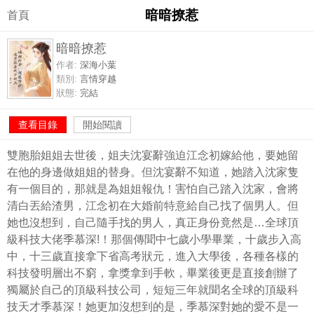
暗暗撩惹
首頁
暗暗撩惹
作者:
深海小葉
類別:
言情穿越
狀態:
完結
查看目錄
開始閱讀
雙胞胎姐姐去世後，姐夫沈宴辭強迫江念初嫁給他，要她留
在他的身邊做姐姐的替身。但沈宴辭不知道，她踏入沈家隻
有一個目的，那就是為姐姐報仇！害怕自己踏入沈家，會將
清白丟給渣男，江念初在大婚前特意給自己找了個男人。但
她也沒想到，自己隨手找的男人，真正身份竟然是…全球頂
級科技大佬季慕深!！那個傳聞中七歲小學畢業，十歲步入高
中，十三歲直接拿下省高考狀元，進入大學後，各種各樣的
科技發明層出不窮，拿獎拿到手軟，畢業後更是直接創辦了
獨屬於自己的頂級科技公司，短短三年就聞名全球的頂級科
技天才季慕深！她更加沒想到的是，季慕深對她的愛不是一